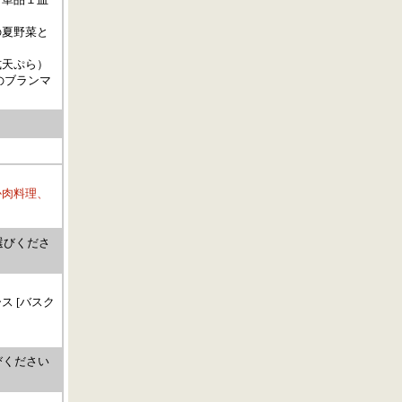
の夏野菜と
式天ぷら）
のブランマ
か肉料理、
選びくださ
 [バスク
びください