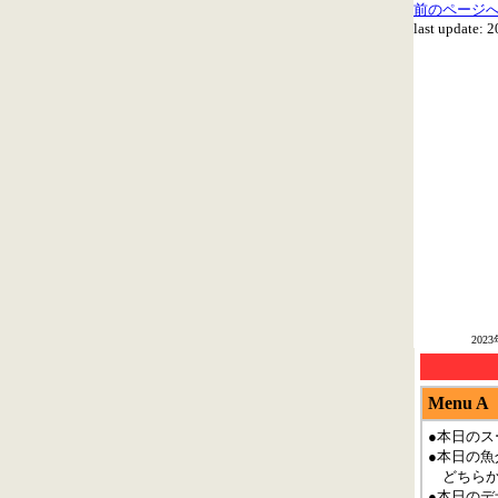
前のページ
last update: 
20
Menu A
●本日のス
●本日の魚
どちらか
●本日の