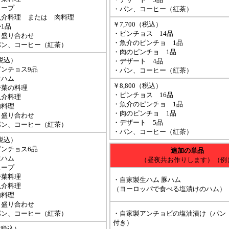
スープ
・パン、コーヒー（紅茶）
魚介料理 または 肉料理
￥7,700（税込）
1品
・ピンチョス 14品
ト盛り合わせ
・魚介のピンチョ 1品
パン、コーヒー（紅茶）
・肉のピンチョ 1品
（税込）
・デザート 4品
ンチョス9品
・パン、コーヒー（紅茶）
生ハム
￥8,800（税込）
野菜の料理
・ピンチョス 16品
魚介料理
・魚介のピンチョ 1品
肉料理
・肉のピンチョ 1品
ト盛り合わせ
・デザート 5品
パン、コーヒー（紅茶）
・パン、コーヒー（紅茶）
（税込）
ンチョス6品
追加の単品
生ハム
（昼夜共お作りします）（例
スープ
野菜料理
・自家製生ハム 豚ハム
魚介料理
（ヨーロッパで食べる塩漬けのハム）
肉料理
ト盛り合わせ
パン、コーヒー（紅茶）
・自家製アンチョビの塩油漬け（パン
付き）
0（税込）