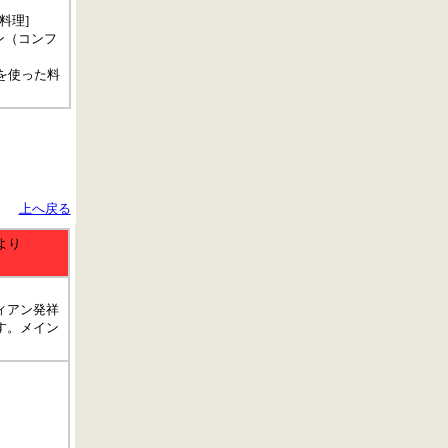
料理]
ン（コンフ
を使った料
上へ戻る
より
ィアン発祥
す。メイン