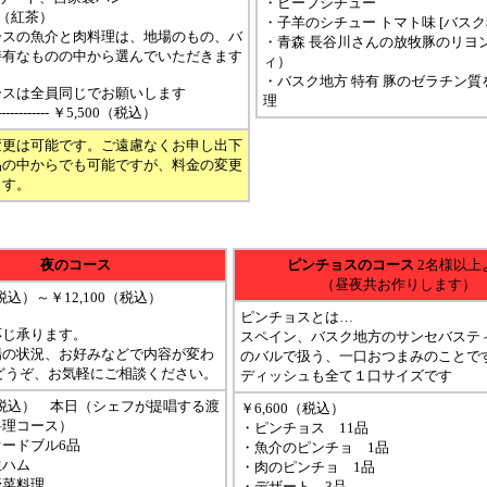
・ビーフシチュー
（紅茶）
・子羊のシチュー トマト味 [バスク
ースの魚介と肉料理は、地場のもの、バ
・青森 長谷川さんの放牧豚のリヨ
特有なものの中から選んでいただきます
ィ）
・バスク地方 特有 豚のゼラチン質
ースは全員同じでお願いします
理
---------------- ￥5,500（税込）
変更は可能です。ご遠慮なくお申し出下
品の中からでも可能ですが、料金の変更
ます。
夜のコース
ピンチョスのコース
2名様以上
（昼夜共お作りします）
（税込）～￥12,100（税込）
ピンチョスとは…
応じ承ります。
スペイン、バスク地方のサンセバステ
場の状況、お好みなどで内容が変わ
のバルで扱う、一口おつまみのことで
どうぞ、お気軽にご相談ください。
ディッシュも全て１口サイズです
0（税込） 本日（シェフが提唱する渡
￥6,600（税込）
料理コース）
・ピンチョス 11品
ードブル6品
・魚介のピンチョ 1品
生ハム
・肉のピンチョ 1品
野菜料理
・デザート 3品