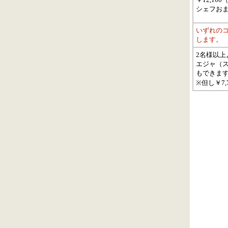
シェフお
いずれの
します。
2名様以上
エジャ（
もできま
※但し￥7