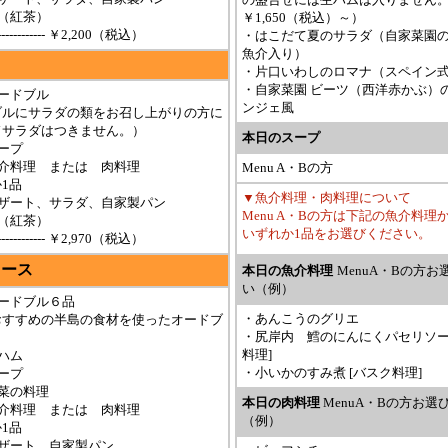
（紅茶）
￥1,650（税込）～）
---------------- ￥2,200（税込）
・はこだて夏のサラダ（自家菜園
魚介入り）
・片口いわしのロマナ（スペイン
・自家菜園 ビーツ（西洋赤かぶ）
ードブル
ンジェ風
ブルにサラダの類をお召し上がりの方に
ドサラダはつきません。）
本日のスープ
ープ
介料理 または 肉料理
Menu A・Bの方
1品
▼魚介料理・肉料理について
デザート、サラダ、自家製パン
Menu A・Bの方は下記の魚介料理
（紅茶）
いずれか1品をお選びください。
---------------- ￥2,970（税込）
コース
本日の魚介料理
MenuA・Bの方お
い（例）
ードブル６品
・あんこうのグリエ
おすすめの半島の食材を使ったオードブ
・尻岸内 鱈のにんにくパセリソース
料理]
ハム
・小いかのすみ煮 [バスク料理]
ープ
菜の料理
本日の肉料理
MenuA・Bの方お選
介料理 または 肉料理
（例）
1品
ザート、自家製パン