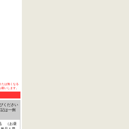
または無くなる
お願いします。
選びください
下記は一例
品 （お昼
。単品１皿