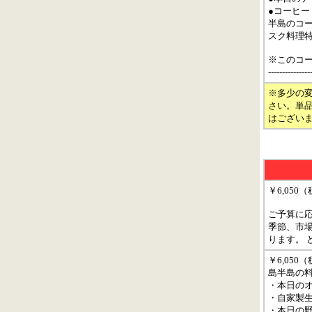
●コーヒー
半島のコ
スク料理
※このコ
-----------
※多少の
さい。単
はござい
￥6,050
ご予算に
季節、市
ります。 
￥6,05
島半島の
・本日のオ
・自家製
・本日の