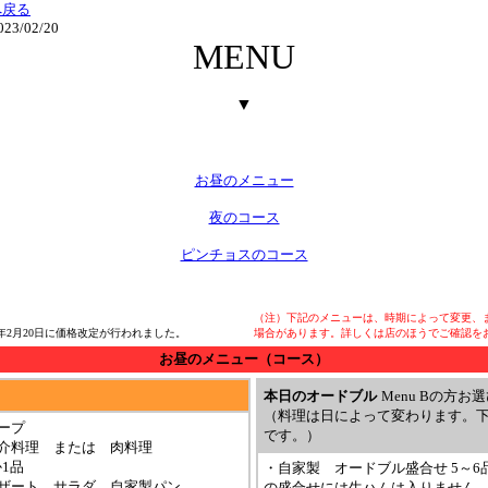
へ戻る
2023/02/20
MENU
▼
お昼のメニュー
夜のコース
ピンチョスのコース
（注）下記のメニューは、時期によって変更、
23年2月20日に価格改定が行われました。
場合があります。詳しくは店のほうでご確認を
お昼のメニュー（コース）
本日のオードブル
Menu Bの方お
（料理は日によって変わります。
ープ
です。）
介料理 または 肉料理
1品
・自家製 オードブル盛合せ 5～6
デザート、サラダ、自家製パン
の盛合せには生ハムは入りません