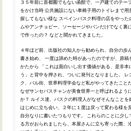
３５年前に首都圏でもない函館で、一戸建てのテー
をかけ当時 公共施設にない車椅子用のトイレまで用
探してもない様な スペインバスク料理の店をやった
ムやアンチョビー、ソーセージやパンだけでなく裏
で作ったの？ などと聞かれてきました。
４年ほど前、出版社の知人から勧められ、自分の歩
書き始め、 一度は諦めた時があったのですが、原稿
かたから 「これは面白いし出す価値がある、是非本
う」と背中を押され、ついに発刊となりました。 レ
ク、バル街、世界料理学会など私がやってきたこと
なぜサンセバスチャンが美食世界一と呼ばれるよう
か？ ルイス達、バスクの料理人がなぜそんなことを
はじめに立ち会い、２年に１度は戻って変わる様を
自分なりに書いたつもりです。 これらのことに少し
る方がおられましたら、本屋さんに立ち寄った際、