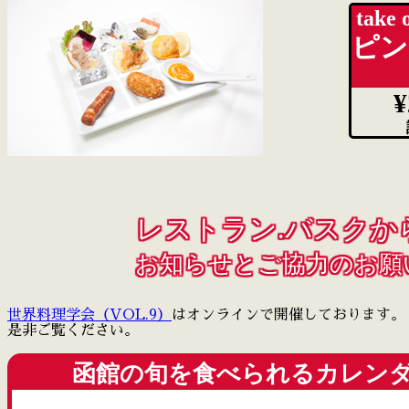
take 
ピン
¥
レストラン.バスクか
お知らせとご協力のお願
世界料理学会（VOL.9）
はオンラインで開催しております。
是非ご覧ください。
函館の旬を食べられるカレン