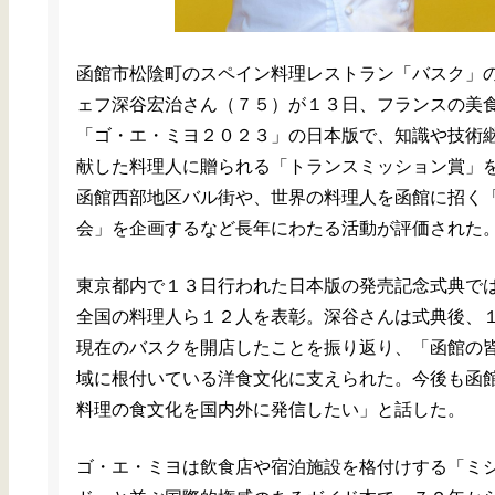
函館市松陰町のスペイン料理レストラン「バスク」
ェフ深谷宏治さん（７５）が１３日、フランスの美
「ゴ・エ・ミヨ２０２３」の日本版で、知識や技術
献した料理人に贈られる「トランスミッション賞」
函館西部地区バル街や、世界の料理人を函館に招く
会」を企画するなど長年にわたる活動が評価された
東京都内で１３日行われた日本版の発売記念式典で
全国の料理人ら１２人を表彰。深谷さんは式典後、
現在のバスクを開店したことを振り返り、「函館の
域に根付いている洋食文化に支えられた。今後も函
料理の食文化を国内外に発信したい」と話した。
ゴ・エ・ミヨは飲食店や宿泊施設を格付けする「ミ