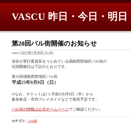
VASCU 昨日・今日・明日
第20回バル街開催のお知らせ
vascu
(
2013年7月29日 15:10
)
深谷が実行委員長をつとめている函館西部地区バル街の
次回開催日は下記のとおりです。
第20回函館西部地区バル街
平成25年9月8日（日）
※なお、チケットは1ヶ月前の8月8日（木）から
参加各店・市内プレイガイドなどで発売予定です。
バル街の情報は公式ホームページ
でご確認ください。
カテゴリ
:
バル街