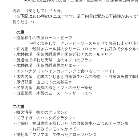
■お電話又はFAXで氏名・ご住所・電話番号・配達希望日時をお
内容 目安として4～5人分。
（※
下記は2015年のメニュー
です。若干内容は変わる可能性がありま
覧ください）
一の重
・道産和牛の低温ローストビーフ
〜軽く塩をして、グレービーソースをかけてお召し上がり下
・知内産 殻付きムール貝のクリームコロッケ 〜お好みでタルタル
・木村牧場 函館男爵黒豚と函館近郊ナスのトルテリア
・茂辺地で採れた天然 山のキノコのフラン
・木村牧場 函館男爵黒豚のリエット
・エンパナダ（スペインガレーシアで食べるミートパイ）
・木古内産 北限のひじきと自家製生ハムの煮物 ～自家製魚醤で味
・厚沢部産 山ごぼうの若鶏巻き
・尻岸内産 真鱈の卵とトマトのゼリー寄せ
・自家菜園 木苺のムース 〜デザートで〜
二の重
・噴火湾産 帆立のグラタン
※
・ズワイガニのバスク式グラタン
※
・七飯町 福田農園王様しいたけの自家製生ハムづめオーブン焼
～お好みでレモンをかけて～
・復刻米「マツマエ」で作ったアロッソバンダ