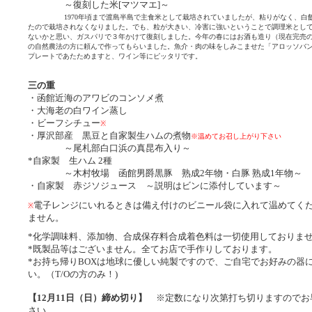
～復刻した米[マツマエ]～
1970年頃まで渡島半島で主食米として栽培されていましたが、粘りがなく、白
たので栽培されなくなりました。でも、粒が大きい、冷害に強いということで調理米とし
ないかと思い、ガスパリで３年かけて復刻しました。今年の春にはお酒も造り（現在完売
の自然農法の方に頼んで作ってもらいました。魚介・肉の味をしみこませた「アロッソバ
プレートであたためますと、ワイン等にピッタリです。
三の重
・函館近海のアワビのコンソメ煮
・大海老の白ワイン蒸し
・ビーフシチュー
※
・厚沢部産 黒豆と自家製生ハムの煮物
※温めてお召し上がり下さい
～尾札部白口浜の真昆布入り～
*自家製 生ハム 2種
～木村牧場 函館男爵黒豚 熟成2年物・白豚 熟成1年物～
・自家製 赤ジソジュース ～説明はビンに添付しています～
電子レンジにいれるときは備え付けのビニール袋に入れて温めてく
※
ません。
*化学調味料、添加物、合成保存料合成着色料は一切使用しておりま
*既製品等はございません。全てお店で手作りしております。
*お持ち帰りBOXは地球に優しい純製ですので、ご自宅でお好みの器
い。（T/Oの方のみ！)
【12月11日（日）締め切り】
※定数になり次第打ち切りますのでお
さい。