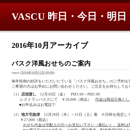
VASCU 昨日・今日・明日
2016年10月アーカイブ
バスク洋風おせちのご案内
vascu
(
2016年10月12日 09:00
)
毎年恒例の好評をいただいたている「バスク洋風おせち」のご予約を
ご希望の方はお早めにお問い合わせください。ご注文をお待ちしてお
（1）
店頭渡し
12月30日（金） PM3:00～PM5:00
レストランバスクにて ￥26,000（税込）
代金は商品引換とし
■お申込みはお電話で
（2）
地方宅急便
12月29日（木）～31日（土）着 ※日時を指定し
￥27,000（税込）
おせち代金は宅配人の方へお支払い下さい
（着払い）
。送料は